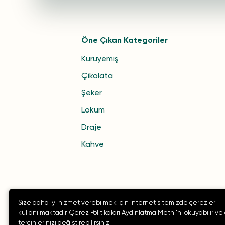
Öne Çıkan Kategoriler
Kuruyemiş
Çikolata
Şeker
Lokum
Draje
Kahve
Size daha iyi hizmet verebilmek için internet sitemizde çerezler
kullanılmaktadır. Çerez Politikaları Aydınlatma Metni’ni okuyabilir ve
tercihlerinizi değiştirebilirsiniz.