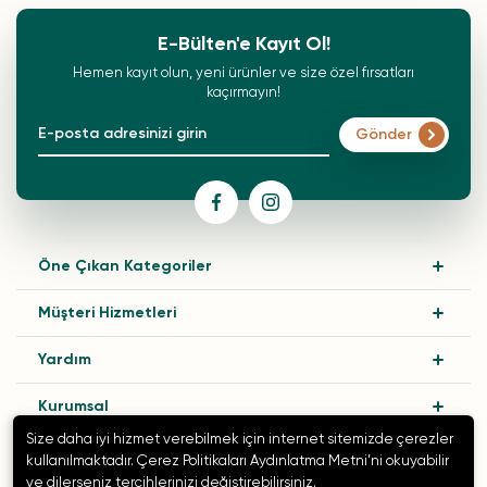
E-Bülten'e Kayıt Ol!
Hemen kayıt olun, yeni ürünler ve size özel fırsatları
kaçırmayın!
Gönder
Öne Çıkan Kategoriler
Müşteri Hizmetleri
Yardım
Kurumsal
Size daha iyi hizmet verebilmek için internet sitemizde çerezler
kullanılmaktadır. Çerez Politikaları Aydınlatma Metni’ni okuyabilir
ve dilerseniz tercihlerinizi değiştirebilirsiniz.