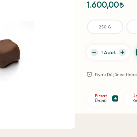
1.600,00
250 G
Fiyatı Düşünce Habe
Fırsat
Üc
Ürünü
K