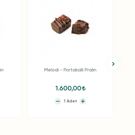
in
Melodi - Portakallı Pralin
M
1.600,00