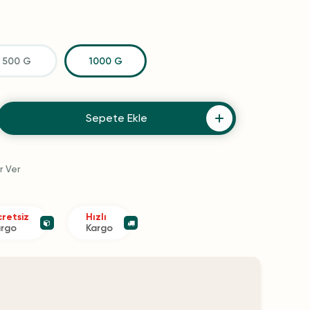
500 G
1000 G
Sepete Ekle
r Ver
retsiz
Hızlı
argo
Kargo