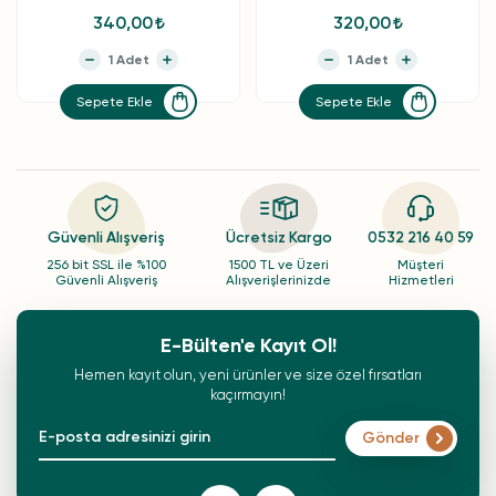
340,00
320,00
Sepete Ekle
Sepete Ekle
Güvenli Alışveriş
Ücretsiz Kargo
0532 216 40 59
256 bit SSL ile %100
1500 TL ve Üzeri
Müşteri
Güvenli Alışveriş
Alışverişlerinizde
Hizmetleri
E-Bülten'e Kayıt Ol!
Hemen kayıt olun, yeni ürünler ve size özel fırsatları
kaçırmayın!
Gönder