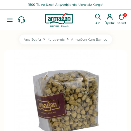
1500 TL ve Üzeri Alışverişlerde Ücretsiz Kargo!
0
Ara
Üyelik
Sepet
Ana Sayfa
Kuruyemiş
Armağan Kuru Bamya