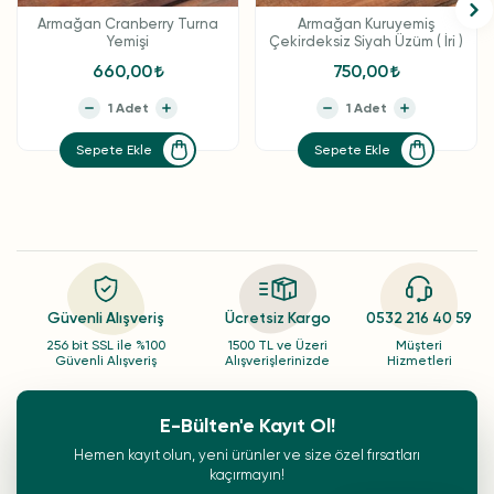
Armağan Cranberry Turna
Armağan Kuruyemiş
Yemişi
Çekirdeksiz Siyah Üzüm ( İri )
660,00
750,00
Sepete Ekle
Sepete Ekle
Güvenli Alışveriş
Ücretsiz Kargo
0532 216 40 59
256 bit SSL ile %100
1500 TL ve Üzeri
Müşteri
Güvenli Alışveriş
Alışverişlerinizde
Hizmetleri
E-Bülten'e Kayıt Ol!
Hemen kayıt olun, yeni ürünler ve size özel fırsatları
kaçırmayın!