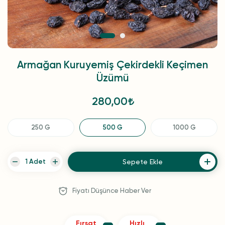
Armağan Kuruyemiş Çekirdekli Keçimen
Üzümü
280,00
250 G
500 G
1000 G
Sepete Ekle
Fiyatı Düşünce Haber Ver
Fırsat
Hızlı