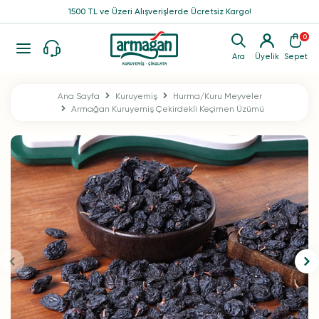
1500 TL ve Üzeri Alışverişlerde Ücretsiz Kargo!
0
Ara
Üyelik
Sepet
Ana Sayfa
Kuruyemiş
Hurma/Kuru Meyveler
Armağan Kuruyemiş Çekirdekli Keçimen Üzümü