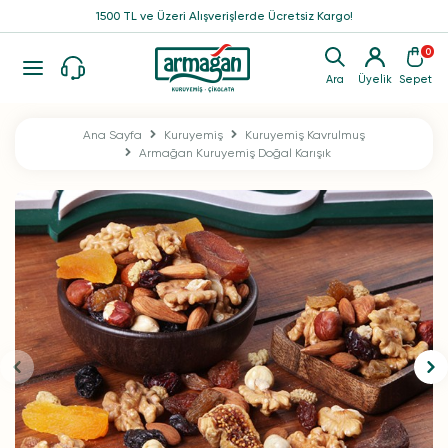
1500 TL ve Üzeri Alışverişlerde Ücretsiz Kargo!
0
Ara
Üyelik
Sepet
Ana Sayfa
Kuruyemiş
Kuruyemiş Kavrulmuş
Armağan Kuruyemiş Doğal Karışık