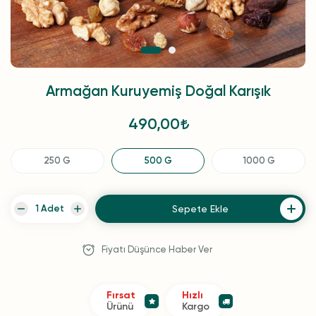
Armağan Kuruyemiş Doğal Karışık
490,00
250 G
500 G
1000 G
Sepete Ekle
Fiyatı Düşünce Haber Ver
Fırsat
Hızlı
Ürünü
Kargo