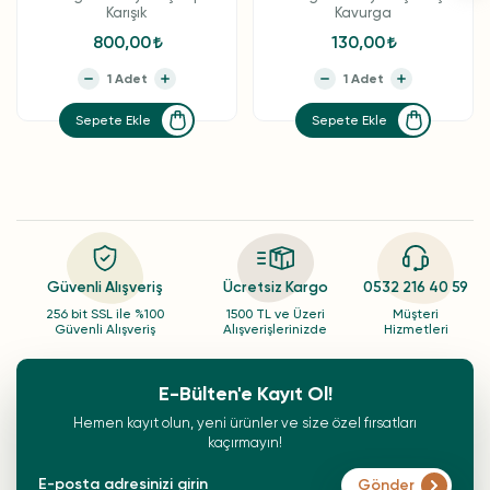
Karışık
Kavurga
800,00
130,00
Sepete Ekle
Sepete Ekle
Güvenli Alışveriş
Ücretsiz Kargo
0532 216 40 59
256 bit SSL ile %100
1500 TL ve Üzeri
Müşteri
Güvenli Alışveriş
Alışverişlerinizde
Hizmetleri
E-Bülten'e Kayıt Ol!
Hemen kayıt olun, yeni ürünler ve size özel fırsatları
kaçırmayın!
Gönder