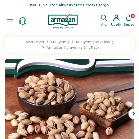
1500 TL ve Üzeri Alışverişlerde Ücretsiz Kargo!
0
Ara
Üyelik
Sepet
Ana Sayfa
Kuruyemiş
Kuruyemiş Kavrulmuş
Armağan Kuruyemiş Siirt Fıstık