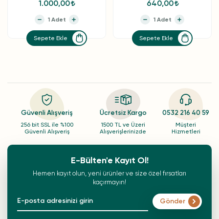
1.000,00
640,00
Sepete Ekle
Sepete Ekle
Güvenli Alışveriş
Ücretsiz Kargo
0532 216 40 59
256 bit SSL ile %100
1500 TL ve Üzeri
Müşteri
Güvenli Alışveriş
Alışverişlerinizde
Hizmetleri
E-Bülten'e Kayıt Ol!
Hemen kayıt olun, yeni ürünler ve size özel fırsatları
kaçırmayın!
Gönder