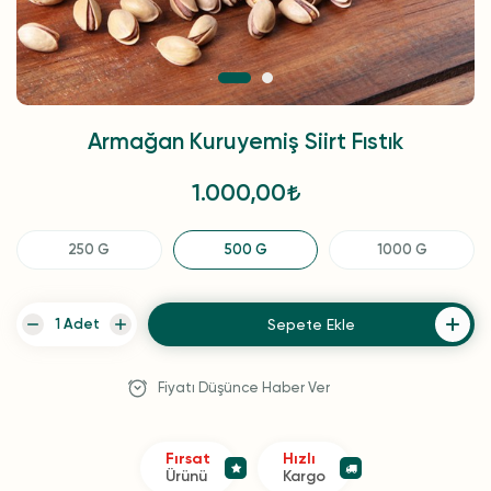
Armağan Kuruyemiş Siirt Fıstık
1.000,00
250 G
500 G
1000 G
Sepete Ekle
Fiyatı Düşünce Haber Ver
Fırsat
Hızlı
Ürünü
Kargo