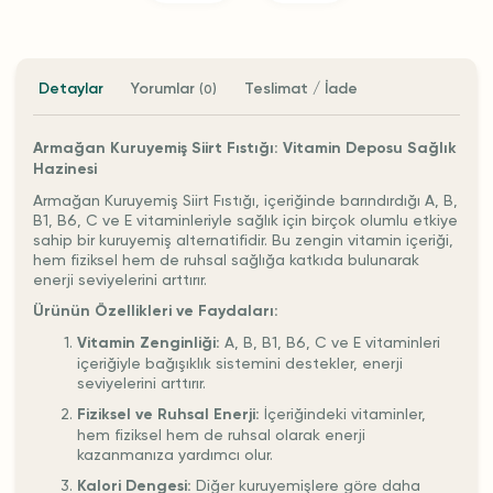
Detaylar
Yorumlar
Teslimat / İade
(0)
Armağan Kuruyemiş Siirt Fıstığı: Vitamin Deposu Sağlık
Hazinesi
Armağan Kuruyemiş Siirt Fıstığı, içeriğinde barındırdığı A, B,
B1, B6, C ve E vitaminleriyle sağlık için birçok olumlu etkiye
sahip bir kuruyemiş alternatifidir. Bu zengin vitamin içeriği,
hem fiziksel hem de ruhsal sağlığa katkıda bulunarak
enerji seviyelerini arttırır.
Ürünün Özellikleri ve Faydaları:
Vitamin Zenginliği:
A, B, B1, B6, C ve E vitaminleri
içeriğiyle bağışıklık sistemini destekler, enerji
seviyelerini arttırır.
Fiziksel ve Ruhsal Enerji:
İçeriğindeki vitaminler,
hem fiziksel hem de ruhsal olarak enerji
kazanmanıza yardımcı olur.
Kalori Dengesi:
Diğer kuruyemişlere göre daha