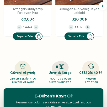
Armağan Kuruyemiş
Armağan Kuruyemiş Beyaz
Patlayan Mısır
Leblebi
60,00
320,00
Sepete Ekle
Sepete Ekle
Güvenli Alışveriş
Ücretsiz Kargo
0532 216 40 59
256 bit SSL ile %100
1500 TL ve Üzeri
Müşteri
Güvenli Alışveriş
Alışverişlerinizde
Hizmetleri
E-Bülten'e Kayıt Ol!
Hemen kayıt olun, yeni ürünler ve size özel fırsatları
kaçırmayın!