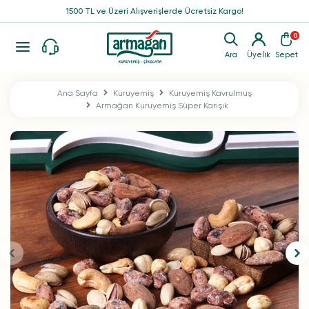
1500 TL ve Üzeri Alışverişlerde Ücretsiz Kargo!
0
Ara
Üyelik
Sepet
Ana Sayfa
Kuruyemiş
Kuruyemiş Kavrulmuş
Armağan Kuruyemiş Süper Karışık