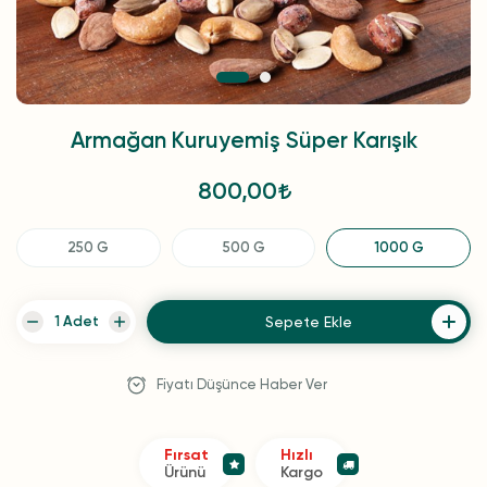
Armağan Kuruyemiş Süper Karışık
800,00
250 G
500 G
1000 G
Sepete Ekle
Fiyatı Düşünce Haber Ver
Fırsat
Hızlı
Ürünü
Kargo