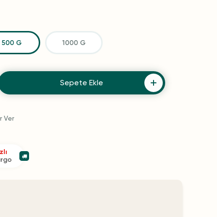
500 G
1000 G
Sepete Ekle
r Ver
zlı
argo