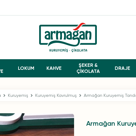
ŞEKER &
LOKUM
KAHVE
DRAJE
VE
ÇİKOLATA
a
Kuruyemiş
Kuruyemiş Kavrulmuş
Armağan Kuruyemiş Tandır
Armağan Kuruye