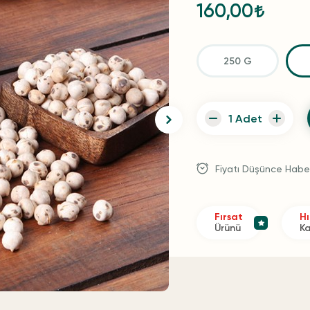
160,00
250 G
Fiyatı Düşünce Habe
Fırsat
Hı
Ürünü
K