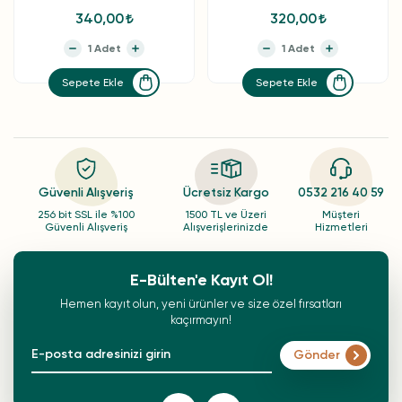
340,00
320,00
Sepete Ekle
Sepete Ekle
Güvenli Alışveriş
Ücretsiz Kargo
0532 216 40 59
256 bit SSL ile %100
1500 TL ve Üzeri
Müşteri
Güvenli Alışveriş
Alışverişlerinizde
Hizmetleri
E-Bülten'e Kayıt Ol!
Hemen kayıt olun, yeni ürünler ve size özel fırsatları
kaçırmayın!
Gönder