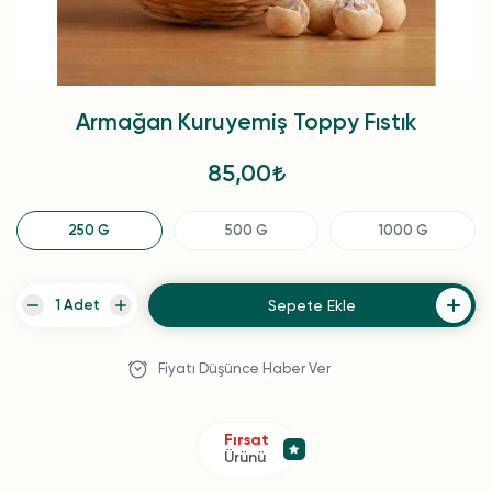
Armağan Kuruyemiş Toppy Fıstık
85,00
250 G
500 G
1000 G
Sepete Ekle
Fiyatı Düşünce Haber Ver
Fırsat
Ürünü