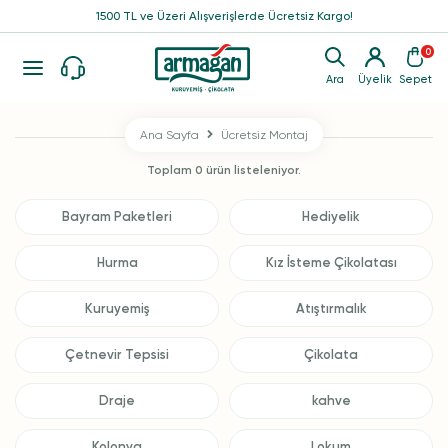
1500 TL ve Üzeri Alışverişlerde Ücretsiz Kargo!
0
Ara
Üyelik
Sepet
Ana Sayfa
Ücretsiz Montaj
Toplam 0 ürün listeleniyor.
Bayram Paketleri
Hediyelik
Hurma
Kız İsteme Çikolatası
Kuruyemiş
Atıştırmalık
Çetnevir Tepsisi
Çikolata
Draje
kahve
Kolonya
Lokum