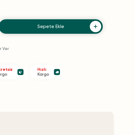
Sepete Ekle
r Ver
retsiz
Hızlı
argo
Kargo