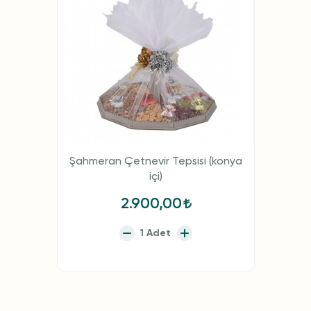
Şahmeran Çetnevir Tepsisi (konya
içi)
2.900,00