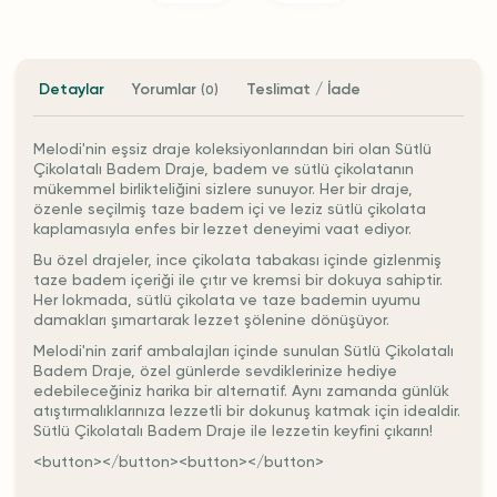
Detaylar
Yorumlar
Teslimat / İade
(0)
Melodi'nin eşsiz draje koleksiyonlarından biri olan Sütlü
Çikolatalı Badem Draje, badem ve sütlü çikolatanın
mükemmel birlikteliğini sizlere sunuyor. Her bir draje,
özenle seçilmiş taze badem içi ve leziz sütlü çikolata
kaplamasıyla enfes bir lezzet deneyimi vaat ediyor.
Bu özel drajeler, ince çikolata tabakası içinde gizlenmiş
taze badem içeriği ile çıtır ve kremsi bir dokuya sahiptir.
Her lokmada, sütlü çikolata ve taze bademin uyumu
damakları şımartarak lezzet şölenine dönüşüyor.
Melodi'nin zarif ambalajları içinde sunulan Sütlü Çikolatalı
Badem Draje, özel günlerde sevdiklerinize hediye
edebileceğiniz harika bir alternatif. Aynı zamanda günlük
atıştırmalıklarınıza lezzetli bir dokunuş katmak için idealdir.
Sütlü Çikolatalı Badem Draje ile lezzetin keyfini çıkarın!
<button></button><button></button>