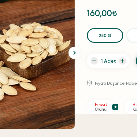
160,00
250 G
Fiyatı Düşünce Habe
Fırsat
Hı
Ürünü
K