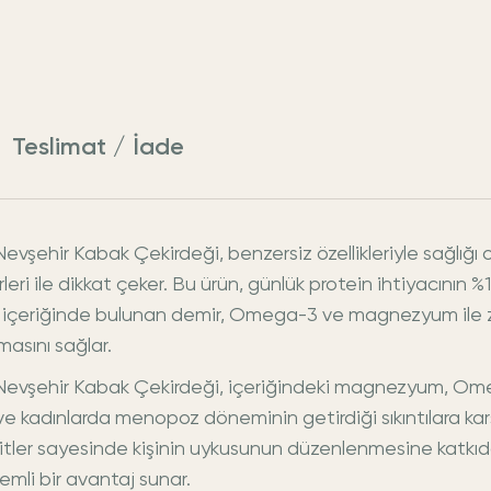
Teslimat / İade
ehir Kabak Çekirdeği, benzersiz özellikleriyle sağlığı 
eri ile dikkat çeker. Bu ürün, günlük protein ihtiyacının %
içeriğinde bulunan demir, Omega-3 ve magnezyum ile zengi
masını sağlar.
evşehir Kabak Çekirdeği, içeriğindeki magnezyum, Omeg
kadınlarda menopoz döneminin getirdiği sıkıntılara karşı 
ler sayesinde kişinin uykusunun düzenlenmesine katkıda bu
emli bir avantaj sunar.