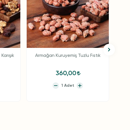
Karışık
Armağan Kuruyemiş Tuzlu Fıstık
Ar
360,00