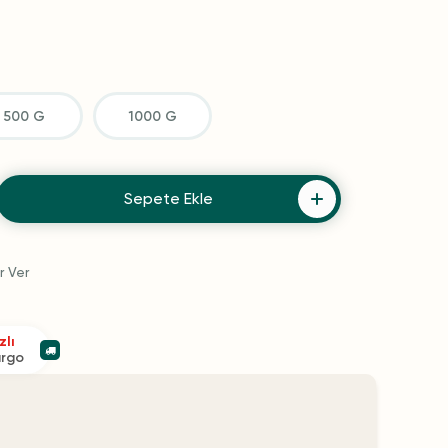
500 G
1000 G
Sepete Ekle
r Ver
zlı
argo