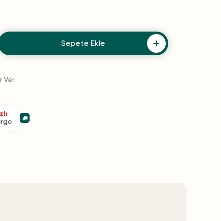
Sepete Ekle
r Ver
zlı
argo