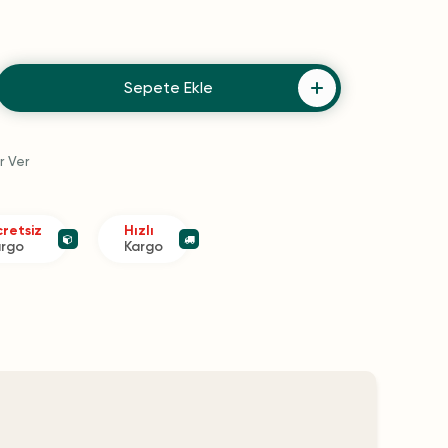
Sepete Ekle
r Ver
retsiz
Hızlı
argo
Kargo