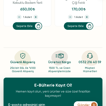
Kabuklu Badem Yerli
Çiğ Fıstık
650,00
170,00
Sepete Ekle
Sepete Ekle
Güvenli Alışveriş
Ücretsiz Kargo
0532 216 40 59
256 bit SSL ile %100
1500 TL ve Üzeri
Müşteri
Güvenli Alışveriş
Alışverişlerinizde
Hizmetleri
E-Bülten'e Kayıt Ol!
Hemen kayıt olun, yeni ürünler ve size özel fırsatları
kaçırmayın!
Gönder