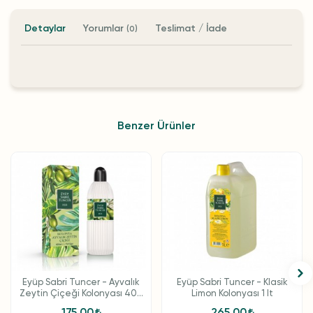
Detaylar
Yorumlar
Teslimat / İade
(0)
Benzer Ürünler
Eyüp Sabri Tuncer - Ayvalık
Eyüp Sabri Tuncer - Klasik
Zeytin Çiçeği Kolonyası 400
Limon Kolonyası 1 lt
ml - Pet Şişe
175,00
265,00