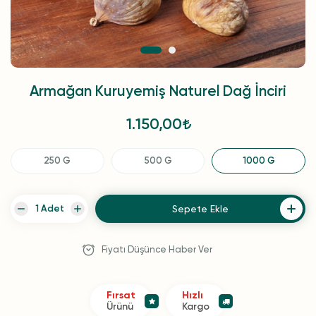
Armağan Kuruyemiş Naturel Dağ İnciri
1.150,00
250 G
500 G
1000 G
Sepete Ekle
Fiyatı Düşünce Haber Ver
Fırsat
Hızlı
Ürünü
Kargo