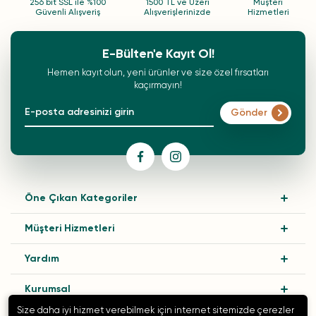
256 bit SSL ile %100
1500 TL ve Üzeri
Müşteri
Güvenli Alışveriş
Alışverişlerinizde
Hizmetleri
E-Bülten'e Kayıt Ol!
Hemen kayıt olun, yeni ürünler ve size özel fırsatları
kaçırmayın!
Gönder
Öne Çıkan Kategoriler
Müşteri Hizmetleri
Yardım
Kurumsal
Size daha iyi hizmet verebilmek için internet sitemizde çerezler