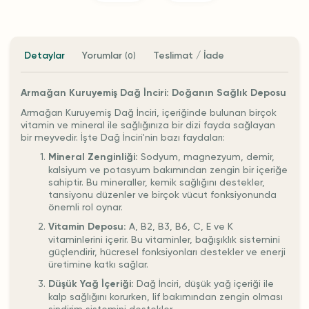
Detaylar
Yorumlar
Teslimat / İade
(0)
Armağan Kuruyemiş Dağ İnciri: Doğanın Sağlık Deposu
Armağan Kuruyemiş Dağ İnciri, içeriğinde bulunan birçok
vitamin ve mineral ile sağlığınıza bir dizi fayda sağlayan
bir meyvedir. İşte Dağ İnciri'nin bazı faydaları:
Mineral Zenginliği:
Sodyum, magnezyum, demir,
kalsiyum ve potasyum bakımından zengin bir içeriğe
sahiptir. Bu mineraller, kemik sağlığını destekler,
tansiyonu düzenler ve birçok vücut fonksiyonunda
önemli rol oynar.
Vitamin Deposu:
A, B2, B3, B6, C, E ve K
vitaminlerini içerir. Bu vitaminler, bağışıklık sistemini
güçlendirir, hücresel fonksiyonları destekler ve enerji
üretimine katkı sağlar.
Düşük Yağ İçeriği:
Dağ İnciri, düşük yağ içeriği ile
kalp sağlığını korurken, lif bakımından zengin olması