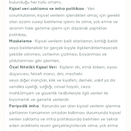
bulunduğu her türlü ortamı,
Kişisel veri saklama ve imha politikası
: Veri
sorumlularının, kişisel verilerin işlendikleri amaç için gerekli
olan azami süreyi belirleme işlemi ile silme, yok etme ve
anonim hale getirme işlemi için dayanak yaptıkları
politikayı,
Maskeleme
: Kişisel verilerin belli alanlarının, kimliği belirli
veya belirlenebilir bir gerçek kişiyle ilişkilendirilemeyecek
şekilde silinmesi, üstlerinin çizilmesi, boyanması ve
yıldızlanması gibi işlemleri,
Özel Nitelikli Kişisel Veri
: Kişilerin ırkı, etnik kökeni, siyasi
düşüncesi, felsefi inancı, dini, mezhebi
veya diğer inançları, kılık ve kıyafeti, dernek, vakıf ya da
sendika üyeliği, sağlığı, cinsel hayatı, ceza
mahkûmiyeti ve güvenlik tedbirleriyle ilgili verileri ile
biyometrik ve genetik verilerdir.
Periyodik imha
: Kanunda yer alan kişisel verilerin işlenme
şartlarının tamamının ortadan kalkması durumunda kişisel
verileri saklama ve imha politikasında belirtilen ve tekrar
eden aralıklarla resen gerçekleştirilecek silme, yok etme