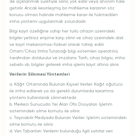
de açıklanmak suretiyle silinir, yok edilir veya anonim hale
getirilir. Ancak kesinleşmiş bir mahkeme kararının söz
konusu olması halinde mahkeme kararı ile hükmedilen
imha yöntemi uygulanmak zorundadır.
Bilgi kayıt özelliğine sahip her türlü cihazın üzerindeki
bilgiler yetkisiz erişime karşı silinir ve cihaz üzerindeki disk
ve kayıt mekanizması fiziksel olarak tahrip edilir.
Ortam/Cihaz İmha Tutanağı bilgi sistemleri operatörü
tarafından doldurulur ve imzalanır. Tarih, cihaz bilgisi, imha
sebebi vb. bilgiler girilerek imha işlemi kayıt altına alınır.
Verilerin Silinmesi Yöntemleri
a. Kâğıt Ortamında Bulunan Kişisel Veriler: Kağıt öğütücü
ile imha edilerek ya da gerekli durumlarda karartma
yöntemi kullanılarak silinmektedir.
b. Merkezi Sunucuda Yer Alan Ofis Dosyaları: İşletim
sistemindeki silme komutu ile silinir.
c. Taşınabilir Medyada Bulunan Veriler: İşletim sistemindeki
silme komutu ile silinir.
d. Veri Tabanları: Verilerin bulunduğu ilgili satırlar veri