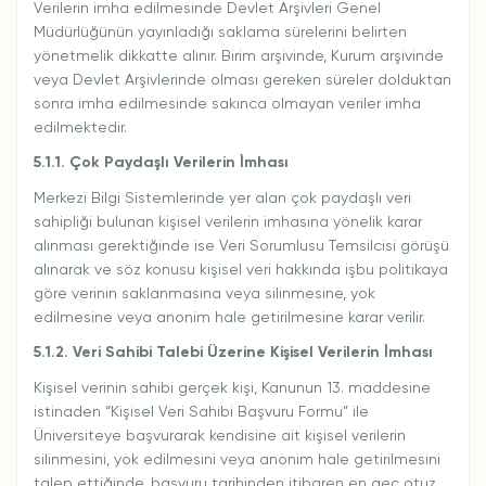
Verilerin imha edilmesinde Devlet Arşivleri Genel
Müdürlüğünün yayınladığı saklama sürelerini belirten
yönetmelik dikkatte alınır. Birim arşivinde, Kurum arşivinde
veya Devlet Arşivlerinde olması gereken süreler dolduktan
sonra imha edilmesinde sakınca olmayan veriler imha
edilmektedir.
5.1.1. Çok Paydaşlı Verilerin İmhası
Merkezi Bilgi Sistemlerinde yer alan çok paydaşlı veri
sahipliği bulunan kişisel verilerin imhasına yönelik karar
alınması gerektiğinde ise Veri Sorumlusu Temsilcisi görüşü
alınarak ve söz konusu kişisel veri hakkında işbu politikaya
göre verinin saklanmasına veya silinmesine, yok
edilmesine veya anonim hale getirilmesine karar verilir.
5.1.2. Veri Sahibi Talebi Üzerine Kişisel Verilerin İmhası
Kişisel verinin sahibi gerçek kişi, Kanunun 13. maddesine
istinaden “Kişisel Veri Sahibi Başvuru Formu” ile
Üniversiteye başvurarak kendisine ait kişisel verilerin
silinmesini, yok edilmesini veya anonim hale getirilmesini
talep ettiğinde, başvuru tarihinden itibaren en geç otuz