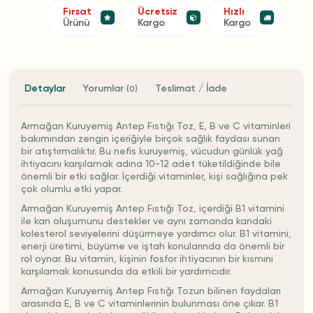
Fırsat
Ücretsiz
Hızlı
Ürünü
Kargo
Kargo
Detaylar
Yorumlar
Teslimat / İade
(0)
Armağan Kuruyemiş Antep Fıstığı Toz, E, B ve C vitaminleri
bakımından zengin içeriğiyle birçok sağlık faydası sunan
bir atıştırmalıktır. Bu nefis kuruyemiş, vücudun günlük yağ
ihtiyacını karşılamak adına 10-12 adet tüketildiğinde bile
önemli bir etki sağlar. İçerdiği vitaminler, kişi sağlığına pek
çok olumlu etki yapar.
Armağan Kuruyemiş Antep Fıstığı Toz, içerdiği B1 vitamini
ile kan oluşumunu destekler ve aynı zamanda kandaki
kolesterol seviyelerini düşürmeye yardımcı olur. B1 vitamini,
enerji üretimi, büyüme ve iştah konularında da önemli bir
rol oynar. Bu vitamin, kişinin fosfor ihtiyacının bir kısmını
karşılamak konusunda da etkili bir yardımcıdır.
Armağan Kuruyemiş Antep Fıstığı Tozun bilinen faydaları
arasında E, B ve C vitaminlerinin bulunması öne çıkar. B1