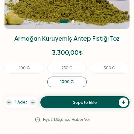
Armağan Kuruyemiş Antep Fıstığı Toz
3.300,00
100 G
250 G
500 G
1000 G
Sepete Ekle
Fiyatı Düşünce Haber Ver