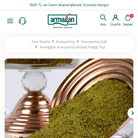
1500 TL ve Üzeri Alışverişlerde Ücretsiz Kargo!
0
Ara
Üyelik
Sepet
Ana Sayfa
Kuruyemiş
Kuruyemiş Çiğ
Armağan Kuruyemiş Antep Fıstığı Toz