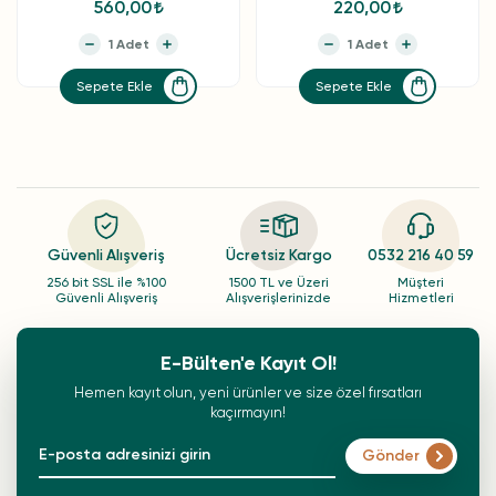
560,00
220,00
Sepete Ekle
Sepete Ekle
Güvenli Alışveriş
Ücretsiz Kargo
0532 216 40 59
256 bit SSL ile %100
1500 TL ve Üzeri
Müşteri
Güvenli Alışveriş
Alışverişlerinizde
Hizmetleri
E-Bülten'e Kayıt Ol!
Hemen kayıt olun, yeni ürünler ve size özel fırsatları
kaçırmayın!
Gönder