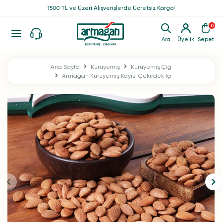
1500 TL ve Üzeri Alışverişlerde Ücretsiz Kargo!
0
Ara
Üyelik
Sepet
Ana Sayfa
Kuruyemiş
Kuruyemiş Çiğ
Armağan Kuruyemiş Kayısı Çekirdek İçi