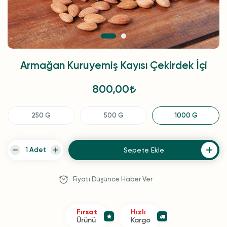
Armağan Kuruyemiş Kayısı Çekirdek İçi
800,00
250 G
500 G
1000 G
Sepete Ekle
Fiyatı Düşünce Haber Ver
Fırsat
Hızlı
Ürünü
Kargo