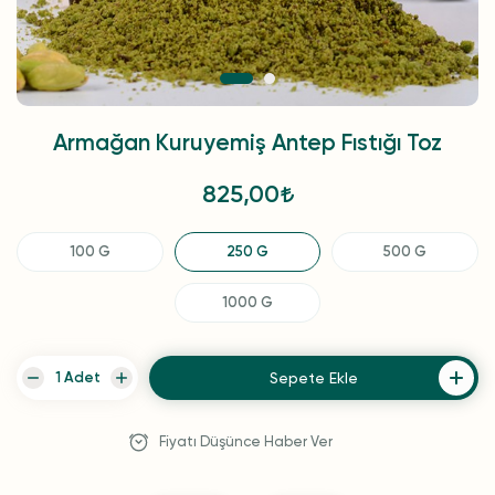
Armağan Kuruyemiş Antep Fıstığı Toz
825,00
100 G
250 G
500 G
1000 G
Sepete Ekle
Fiyatı Düşünce Haber Ver