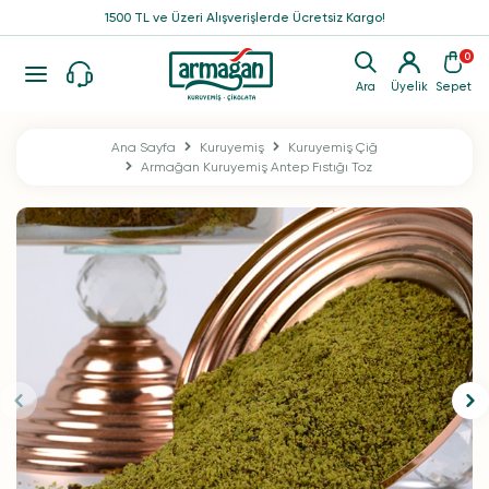
1500 TL ve Üzeri Alışverişlerde Ücretsiz Kargo!
0
Ara
Üyelik
Sepet
Ana Sayfa
Kuruyemiş
Kuruyemiş Çiğ
Armağan Kuruyemiş Antep Fıstığı Toz