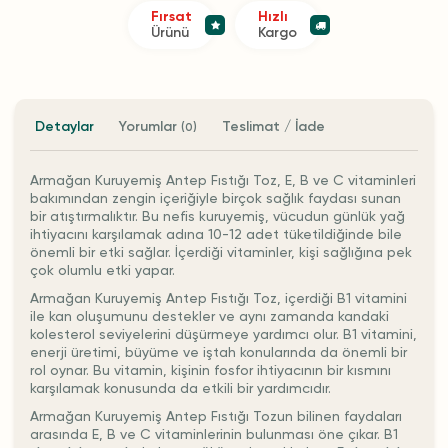
Fırsat
Hızlı
Ürünü
Kargo
Detaylar
Yorumlar
Teslimat / İade
(0)
Armağan Kuruyemiş Antep Fıstığı Toz, E, B ve C vitaminleri
bakımından zengin içeriğiyle birçok sağlık faydası sunan
bir atıştırmalıktır. Bu nefis kuruyemiş, vücudun günlük yağ
ihtiyacını karşılamak adına 10-12 adet tüketildiğinde bile
önemli bir etki sağlar. İçerdiği vitaminler, kişi sağlığına pek
çok olumlu etki yapar.
Armağan Kuruyemiş Antep Fıstığı Toz, içerdiği B1 vitamini
ile kan oluşumunu destekler ve aynı zamanda kandaki
kolesterol seviyelerini düşürmeye yardımcı olur. B1 vitamini,
enerji üretimi, büyüme ve iştah konularında da önemli bir
rol oynar. Bu vitamin, kişinin fosfor ihtiyacının bir kısmını
karşılamak konusunda da etkili bir yardımcıdır.
Armağan Kuruyemiş Antep Fıstığı Tozun bilinen faydaları
arasında E, B ve C vitaminlerinin bulunması öne çıkar. B1