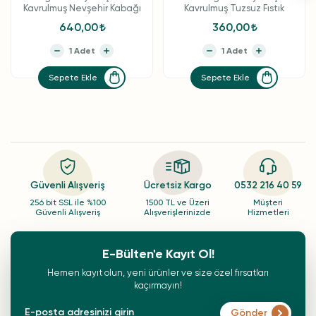
Kavrulmuş Nevşehir Kabağı
Kavrulmuş Tuzsuz Fıstık
640,00
360,00
Sepete Ekle
Sepete Ekle
Güvenli Alışveriş
Ücretsiz Kargo
0532 216 40 59
256 bit SSL ile %100
1500 TL ve Üzeri
Müşteri
Güvenli Alışveriş
Alışverişlerinizde
Hizmetleri
E-Bülten'e Kayıt Ol!
Hemen kayıt olun, yeni ürünler ve size özel fırsatları
kaçırmayın!
Gönder