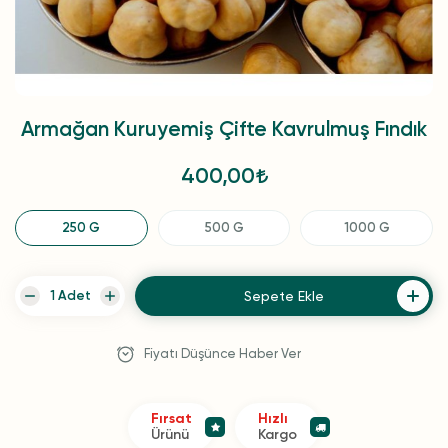
Armağan Kuruyemiş Çifte Kavrulmuş Fındık
400,00
250 G
500 G
1000 G
Sepete Ekle
Fiyatı Düşünce Haber Ver
Fırsat
Hızlı
Ürünü
Kargo