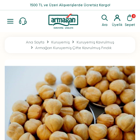
1500 TL ve Üzeri Alışverişlerde Ücretsiz Kargo!
0
Ara
Üyelik
Sepet
Ana Sayfa
Kuruyemiş
Kuruyemiş Kavrulmuş
Armağan Kuruyemiş Çifte Kavrulmuş Fındık