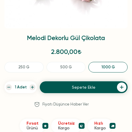
Melodi Dekorlu Gül Çikolata
2.800,00
250 G
500 G
1000 G
Sepete Ekle
Fiyatı Düşünce Haber Ver
Fırsat
Ücretsiz
Hızlı
Ürünü
Kargo
Kargo