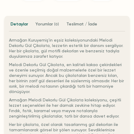
Detaylar
Yorumlar
Teslimat / İade
(0)
Armağan Kuruyemiş'in eşsiz koleksiyonundaki Melodi
Dekorlu Gül Çikolata, lezzetin estetik bir dansını sergiliyor.
Her bir çikolata, gül motifli dekorları ve benzersiz tadıyla
duyularınıza zarafet katıyor.
Melodi Dekorlu Gül Çikolata, en kaliteli kakao çekirdekleri
ve özenle seçilmiş doğal malzemelerle özel bir lezzet
deneyimi sunuyor. Ancak bu çikolataları benzersiz kılan,
her birinin zarif gül desenleri ile süslenmiş olmasıdır. Her bir
ısırık, bir melodi notasının çıkardığı tatlı bir harmoniye
dönüşüyor.
Armağan Melodi Dekorlu Gül Çikolata koleksiyonu, çeşitli
lezzet seçenekleri ile her damak zevkine hitap ediyor.
Fındık, fıstık, karamel veya meyve notalarıyla
zenginleştirilmiş çikolatalar, tatlı bir dansa davet ediyor.
Her bir çikolata, özel olarak tasarlanmış gül dekorları ile
tamamlanarak görsel bir şölen sunuyor. Sevdiklerinize