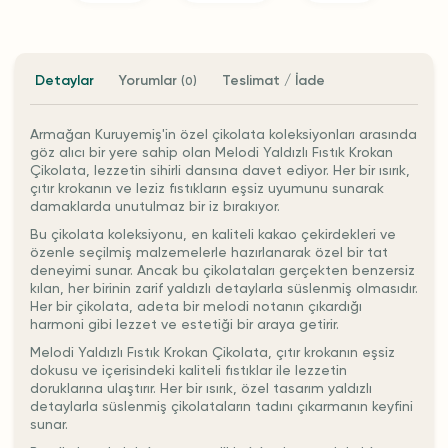
Detaylar
Yorumlar
Teslimat / İade
(0)
Armağan Kuruyemiş'in özel çikolata koleksiyonları arasında
göz alıcı bir yere sahip olan Melodi Yaldızlı Fıstık Krokan
Çikolata, lezzetin sihirli dansına davet ediyor. Her bir ısırık,
çıtır krokanın ve leziz fıstıkların eşsiz uyumunu sunarak
damaklarda unutulmaz bir iz bırakıyor.
Bu çikolata koleksiyonu, en kaliteli kakao çekirdekleri ve
özenle seçilmiş malzemelerle hazırlanarak özel bir tat
deneyimi sunar. Ancak bu çikolataları gerçekten benzersiz
kılan, her birinin zarif yaldızlı detaylarla süslenmiş olmasıdır.
Her bir çikolata, adeta bir melodi notanın çıkardığı
harmoni gibi lezzet ve estetiği bir araya getirir.
Melodi Yaldızlı Fıstık Krokan Çikolata, çıtır krokanın eşsiz
dokusu ve içerisindeki kaliteli fıstıklar ile lezzetin
doruklarına ulaştırır. Her bir ısırık, özel tasarım yaldızlı
detaylarla süslenmiş çikolataların tadını çıkarmanın keyfini
sunar.