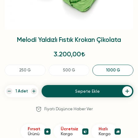
Melodi Yaldızlı Fıstık Krokan Çikolata
3.200,00
250 G
500 G
1000 G
Sepete Ekle
Fiyatı Düşünce Haber Ver
Fırsat
Ücretsiz
Hızlı
Ürünü
Kargo
Kargo