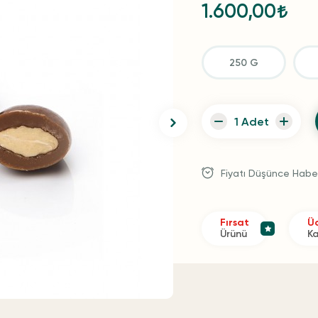
1.600,00
250 G
Fiyatı Düşünce Habe
Fırsat
Üc
Ürünü
K