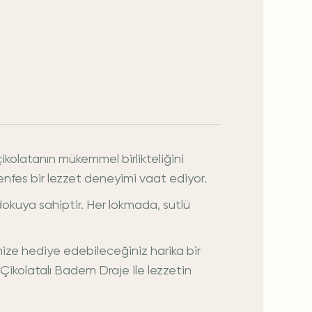
ikolatanın mükemmel birlikteliğini
 enfes bir lezzet deneyimi vaat ediyor.
 dokuya sahiptir. Her lokmada, sütlü
nize hediye edebileceğiniz harika bir
ü Çikolatalı Badem Draje ile lezzetin