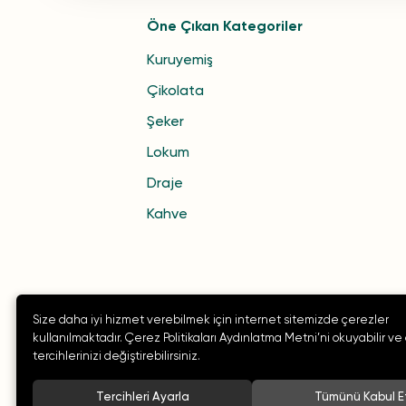
Öne Çıkan Kategoriler
Kuruyemiş
Çikolata
Şeker
Lokum
Draje
Kahve
Size daha iyi hizmet verebilmek için internet sitemizde çerezler
kullanılmaktadır. Çerez Politikaları Aydınlatma Metni’ni okuyabilir ve
tercihlerinizi değiştirebilirsiniz.
Tercihleri Ayarla
Tümünü Kabul E