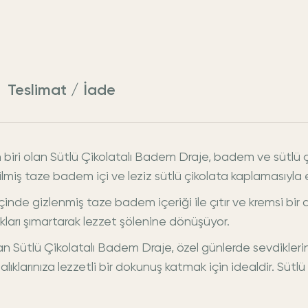
Teslimat / İade
n biri olan Sütlü Çikolatalı Badem Draje, badem ve sütlü ç
çilmiş taze badem içi ve leziz sütlü çikolata kaplamasıyla
içinde gizlenmiş taze badem içeriği ile çıtır ve kremsi bir
arı şımartarak lezzet şölenine dönüşüyor.
lan Sütlü Çikolatalı Badem Draje, özel günlerde sevdikleri
lıklarınıza lezzetli bir dokunuş katmak için idealdir. Sütl