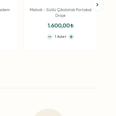
Badem
Melodi - Sütlü Çikolatalı Portakal
Melo
Draje
1.600,00