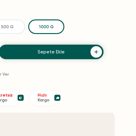
500 G
1000 G
Sepete Ekle
r Ver
retsiz
Hızlı
argo
Kargo