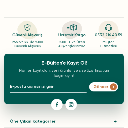
Güvenli Alışveriş
Ücretsiz Kargo
0532 216 40 59
256 bit SSL ile %100
1500 TL ve Üzeri
Müşteri
Güvenli Alışveriş
Alışverişlerinizde
Hizmetleri
E-Bülten'e Kayıt Ol!
Hemen kayıt olun, yeni ürünler ve size özel fırsatları
kaçırmayın!
Gönder
Öne Çıkan Kategoriler