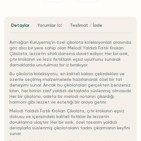
Detaylar
Yorumlar
Teslimat / İade
(0)
Armağan Kuruyemiş'in özel çikolata koleksiyonları arasında
göz alıcı bir yere sahip olan Melodi Yaldızlı Fıstık Krokan
Çikolata, lezzetin sihirli dansına davet ediyor. Her bir ısırık,
çıtır krokanın ve leziz fıstıkların eşsiz uyumunu sunarak
damaklarda unutulmaz bir iz bırakıyor.
Bu çikolata koleksiyonu, en kaliteli kakao çekirdekleri ve
özenle seçilmiş malzemelerle hazırlanarak özel bir tat
deneyimi sunar. Ancak bu çikolataları gerçekten benzersiz
kılan, her birinin zarif yaldızlı detaylarla süslenmiş olmasıdır.
Her bir çikolata, adeta bir melodi notanın çıkardığı
harmoni gibi lezzet ve estetiği bir araya getirir.
Melodi Yaldızlı Fıstık Krokan Çikolata, çıtır krokanın eşsiz
dokusu ve içerisindeki kaliteli fıstıklar ile lezzetin
doruklarına ulaştırır. Her bir ısırık, özel tasarım yaldızlı
detaylarla süslenmiş çikolataların tadını çıkarmanın keyfini
sunar.