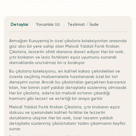
Detaylar
Yorumlar
Teslimat / İade
(0)
Armağan Kuruyemiş'in özel çikolata koleksiyonları arasında
göz alıcı bir yere sahip olan Melodi Yaldızlı Fıstık Krokan
Çikolata, lezzetin sihirli dansına davet ediyor. Her bir ısırık,
çıtır krokanın ve leziz fıstıkların eşsiz uyumunu sunarak
damaklarda unutulmaz bir iz bırakıyor.
Bu çikolata koleksiyonu, en kaliteli kakao çekirdekleri ve
özenle seçilmiş malzemelerle hazırlanarak özel bir tat
deneyimi sunar. Ancak bu çikolataları gerçekten benzersiz
kılan, her birinin zarif yaldızlı detaylarla süslenmiş olmasıdır.
Her bir çikolata, adeta bir melodi notanın çıkardığı
harmoni gibi lezzet ve estetiği bir araya getirir.
Melodi Yaldızlı Fıstık Krokan Çikolata, çıtır krokanın eşsiz
dokusu ve içerisindeki kaliteli fıstıklar ile lezzetin
doruklarına ulaştırır. Her bir ısırık, özel tasarım yaldızlı
detaylarla süslenmiş çikolataların tadını çıkarmanın keyfini
sunar.