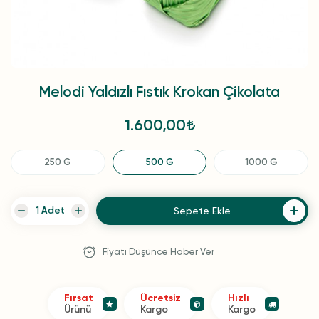
Melodi Yaldızlı Fıstık Krokan Çikolata
1.600,00
250 G
500 G
1000 G
Sepete Ekle
Fiyatı Düşünce Haber Ver
Fırsat
Ücretsiz
Hızlı
Ürünü
Kargo
Kargo