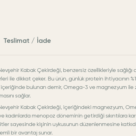
Teslimat / İade
ehir Kabak Çekirdeği, benzersiz özellikleriyle sağlığı 
eri ile dikkat çeker. Bu ürün, günlük protein ihtiyacının %
içeriğinde bulunan demir, Omega-3 ve magnezyum ile zengi
masını sağlar.
evşehir Kabak Çekirdeği, içeriğindeki magnezyum, Omeg
kadınlarda menopoz döneminin getirdiği sıkıntılara karşı 
ler sayesinde kişinin uykusunun düzenlenmesine katkıda bu
emli bir avantaj sunar.