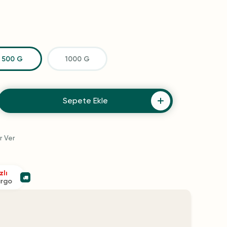
500 G
1000 G
Sepete Ekle
r Ver
zlı
argo