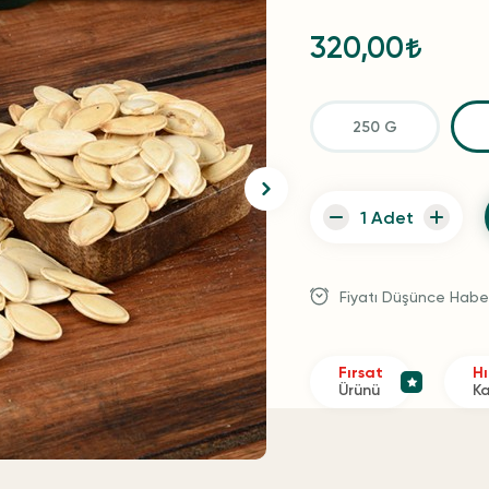
320,00
250 G
Fiyatı Düşünce Habe
Fırsat
Hı
Ürünü
K