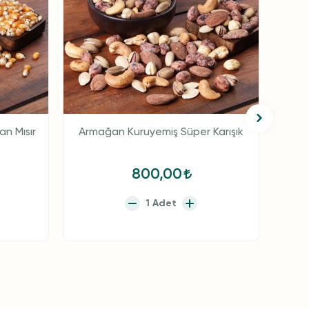
n Mısır
Armağan Kuruyemiş Süper Karışık
Ar
800,00