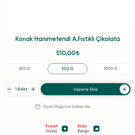
Konak Hanımefendi A.Fıstıklı Çikolata
510,00
250 G
500 G
1000 G
Sepete Ekle
Fiyatı Düşünce Haber Ver
Fırsat
Hızlı
Ürünü
Kargo