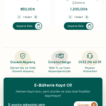
Çikolata
850,00
1.200,00
Sepete Ekle
Sepete Ekle
Güvenli Alışveriş
Ücretsiz Kargo
0532 216 40 59
256 bit SSL ile %100
1500 TL ve Üzeri
Müşteri
Güvenli Alışveriş
Alışverişlerinizde
Hizmetleri
E-Bülten'e Kayıt Ol!
Hemen kayıt olun, yeni ürünler ve size özel fırsatları
kaçırmayın!
Gönder