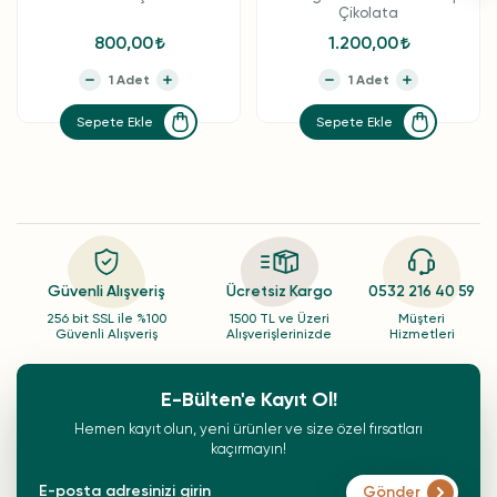
Çikolata
800,00
1.200,00
Sepete Ekle
Sepete Ekle
Güvenli Alışveriş
Ücretsiz Kargo
0532 216 40 59
256 bit SSL ile %100
1500 TL ve Üzeri
Müşteri
Güvenli Alışveriş
Alışverişlerinizde
Hizmetleri
E-Bülten'e Kayıt Ol!
Hemen kayıt olun, yeni ürünler ve size özel fırsatları
kaçırmayın!
Gönder