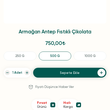
Armağan Antep Fıstıklı Çikolata
750,00
250 G
500 G
1000 G
Sepete Ekle
Fiyatı Düşünce Haber Ver
Fırsat
Hızlı
Ürünü
Kargo