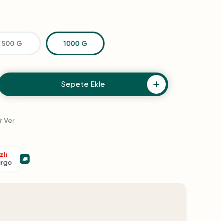
500 G
1000 G
Sepete Ekle
r Ver
zlı
argo