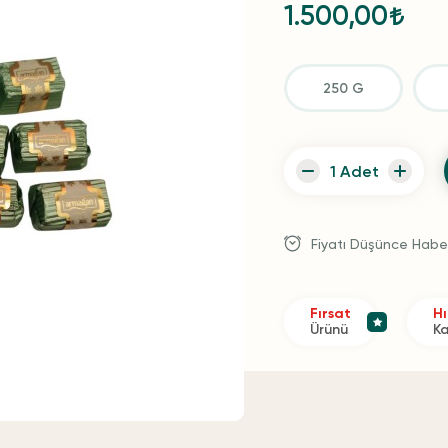
1.500,00
250 G
Fiyatı Düşünce Habe
Fırsat
Hı
Ürünü
K