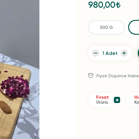
980,00
500 G
Fiyatı Düşünce Habe
Fırsat
Hı
Ürünü
K