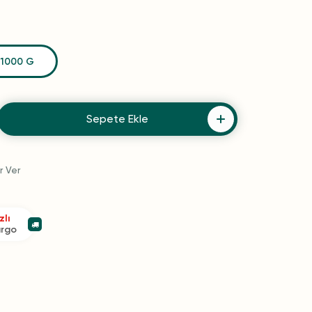
1000 G
Sepete Ekle
r Ver
zlı
argo