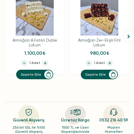
Armağan A.Fıstıklı Duble
Armağan Zer-Ekşili Fitil
Lokum
Lokum
1.100,00
980,00
Sepete Ekle
Sepete Ekle
Güvenli Alışveriş
Ücretsiz Kargo
0532 216 40 59
256 bit SSL ile %100
1500 TL ve Üzeri
Müşteri
Güvenli Alışveriş
Alışverişlerinizde
Hizmetleri