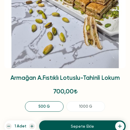
Armağan A.Fıstıklı Lotuslu-Tahinli Lokum
700,00
500 G
1000 G
Sepete Ekle