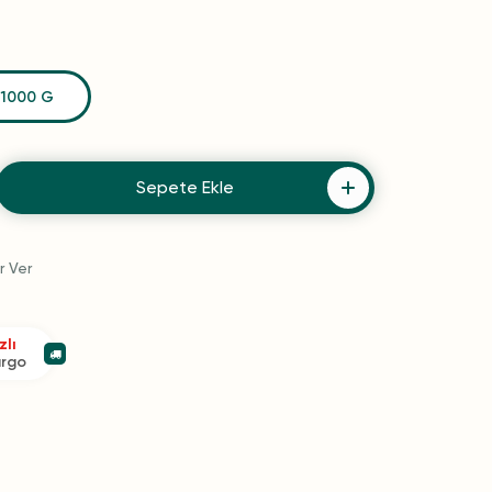
1000 G
Sepete Ekle
r Ver
zlı
argo