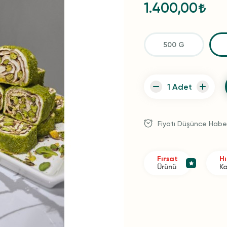
1.400,00
500 G
Fiyatı Düşünce Habe
Fırsat
Hı
Ürünü
K