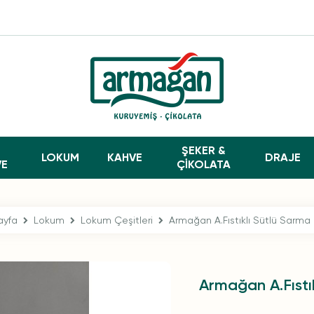
ŞEKER &
LOKUM
KAHVE
DRAJE
VE
ÇİKOLATA
ayfa
Lokum
Lokum Çeşitleri
Armağan A.Fıstıklı Sütlü Sarm
Armağan A.Fıstı