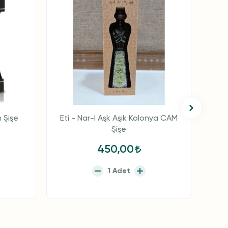
 Şişe
Eti - Nar-I Aşk Aşık Kolonya CAM
Et
Şişe
450,00