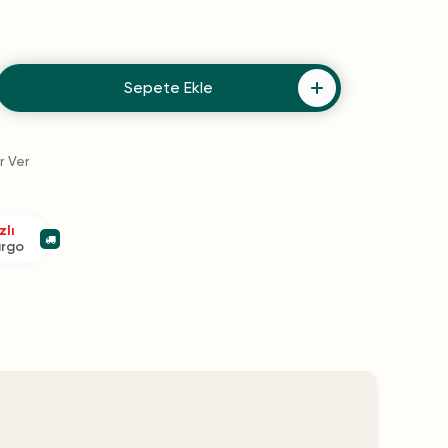
Sepete Ekle
r Ver
zlı
argo