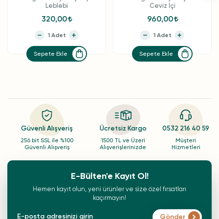
Leblebi
Ceviz İçi
320,00
960,00
Sepete Ekle
Sepete Ekle
Güvenli Alışveriş
Ücretsiz Kargo
0532 216 40 59
256 bit SSL ile %100
1500 TL ve Üzeri
Müşteri
Güvenli Alışveriş
Alışverişlerinizde
Hizmetleri
E-Bülten'e Kayıt Ol!
Hemen kayıt olun, yeni ürünler ve size özel fırsatları
kaçırmayın!
Gönder