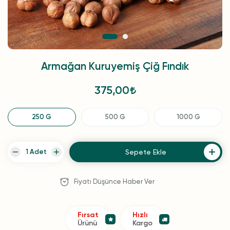
Armağan Kuruyemiş Çiğ Fındık
375,00
250 G
500 G
1000 G
Sepete Ekle
Fiyatı Düşünce Haber Ver
Fırsat
Hızlı
Ürünü
Kargo