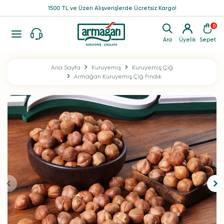
1500 TL ve Üzeri Alışverişlerde Ücretsiz Kargo!
0
Ara
Üyelik
Sepet
Ana Sayfa
Kuruyemiş
Kuruyemiş Çiğ
Armağan Kuruyemiş Çiğ Fındık