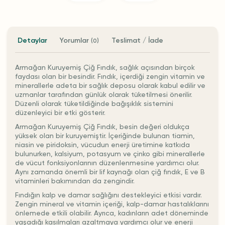
Detaylar
Yorumlar
Teslimat / İade
(0)
Armağan Kuruyemiş Çiğ Fındık, sağlık açısından birçok
faydası olan bir besindir. Fındık, içerdiği zengin vitamin ve
minerallerle adeta bir sağlık deposu olarak kabul edilir ve
uzmanlar tarafından günlük olarak tüketilmesi önerilir.
Düzenli olarak tüketildiğinde bağışıklık sistemini
düzenleyici bir etki gösterir.
Armağan Kuruyemiş Çiğ Fındık, besin değeri oldukça
yüksek olan bir kuruyemiştir. İçeriğinde bulunan tiamin,
niasin ve piridoksin, vücudun enerji üretimine katkıda
bulunurken, kalsiyum, potasyum ve çinko gibi minerallerle
de vücut fonksiyonlarının düzenlenmesine yardımcı olur.
Aynı zamanda önemli bir lif kaynağı olan çiğ fındık, E ve B
vitaminleri bakımından da zengindir.
Fındığın kalp ve damar sağlığını destekleyici etkisi vardır.
Zengin mineral ve vitamin içeriği, kalp-damar hastalıklarını
önlemede etkili olabilir. Ayrıca, kadınların adet döneminde
yaşadığı kasılmaları azaltmaya yardımcı olur ve enerji