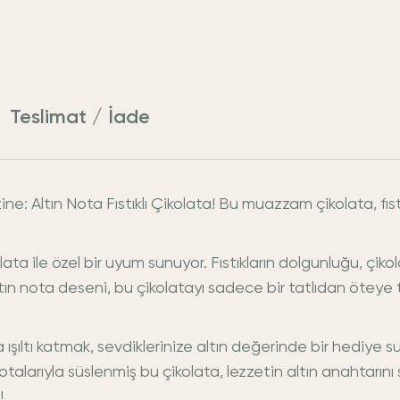
Teslimat / İade
ne: Altın Nota Fıstıklı Çikolata! Bu muazzam çikolata, fıs
 çikolata ile özel bir uyum sunuyor. Fıstıkların dolgunluğu, çik
ltın nota deseni, bu çikolatayı sadece bir tatlıdan öteye 
ıza ışıltı katmak, sevdiklerinize altın değerinde bir hediye 
otalarıyla süslenmiş bu çikolata, lezzetin altın anahtarını s
!