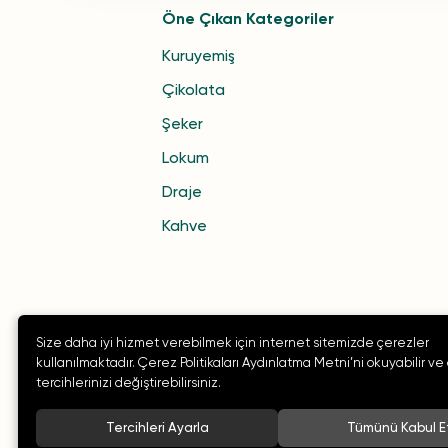
Öne Çıkan Kategoriler
Kuruyemiş
Çikolata
Şeker
Lokum
Draje
Kahve
Size daha iyi hizmet verebilmek için internet sitemizde çerezler
kullanılmaktadır. Çerez Politikaları Aydınlatma Metni’ni okuyabilir ve
tercihlerinizi değiştirebilirsiniz.
Tercihleri Ayarla
Tümünü Kabul E