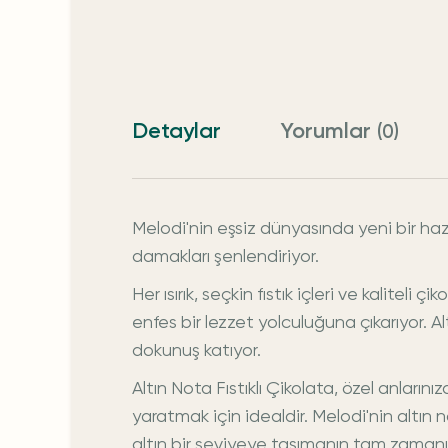
Detaylar
Yorumlar
(0)
Melodi'nin eşsiz dünyasında yeni bir hazi
damakları şenlendiriyor.
Her ısırık, seçkin fıstık içleri ve kaliteli
enfes bir lezzet yolculuğuna çıkarıyor. A
dokunuş katıyor.
Altın Nota Fıstıklı Çikolata, özel anların
yaratmak için idealdir. Melodi'nin altın n
altın bir seviyeye taşımanın tam zamanı