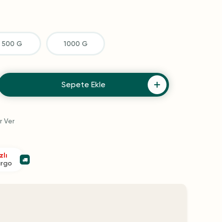
500 G
1000 G
Sepete Ekle
r Ver
zlı
argo