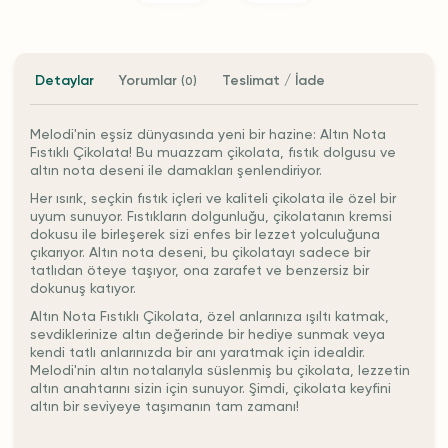
Detaylar
Yorumlar
Teslimat / İade
(0)
Melodi'nin eşsiz dünyasında yeni bir hazine: Altın Nota
Fıstıklı Çikolata! Bu muazzam çikolata, fıstık dolgusu ve
altın nota deseni ile damakları şenlendiriyor.
Her ısırık, seçkin fıstık içleri ve kaliteli çikolata ile özel bir
uyum sunuyor. Fıstıkların dolgunluğu, çikolatanın kremsi
dokusu ile birleşerek sizi enfes bir lezzet yolculuğuna
çıkarıyor. Altın nota deseni, bu çikolatayı sadece bir
tatlıdan öteye taşıyor, ona zarafet ve benzersiz bir
dokunuş katıyor.
Altın Nota Fıstıklı Çikolata, özel anlarınıza ışıltı katmak,
sevdiklerinize altın değerinde bir hediye sunmak veya
kendi tatlı anlarınızda bir anı yaratmak için idealdir.
Melodi'nin altın notalarıyla süslenmiş bu çikolata, lezzetin
altın anahtarını sizin için sunuyor. Şimdi, çikolata keyfini
altın bir seviyeye taşımanın tam zamanı!