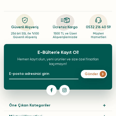
Güvenli Alışveriş
Ücretsiz Kargo
0532 216 40 59
256 bit SSL ile %100
1500 TL ve Üzeri
Müşteri
Güvenli Alışveriş
Alışverişlerinizde
Hizmetleri
E-Bülten'e Kayıt Ol!
Hemen kayıt olun, yeni ürünler ve size özel fırsatları
kaçırmayın!
Gönder
Öne Çıkan Kategoriler