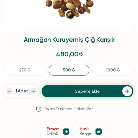
Armağan Kuruyemiş Çiğ Karışık
480,00
250 G
500 G
1000 G
Sepete Ekle
Fiyatı Düşünce Haber Ver
Fırsat
Hızlı
Ürünü
Kargo