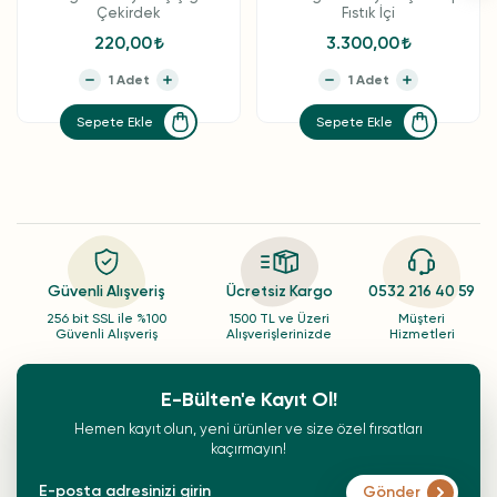
Çekirdek
Fıstık İçi
220,00
3.300,00
Sepete Ekle
Sepete Ekle
Güvenli Alışveriş
Ücretsiz Kargo
0532 216 40 59
256 bit SSL ile %100
1500 TL ve Üzeri
Müşteri
Güvenli Alışveriş
Alışverişlerinizde
Hizmetleri
E-Bülten'e Kayıt Ol!
Hemen kayıt olun, yeni ürünler ve size özel fırsatları
kaçırmayın!
Gönder