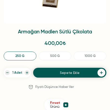
Armağan Madlen Sütlü Çikolata
400,00
250 G
500 G
1000 G
Sepete Ekle
Fiyatı Düşünce Haber Ver
Fırsat
Ürünü