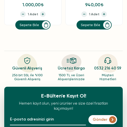
1.000,00
940,00
Sepete Ekle
Sepete Ekle
Güvenli Alışveriş
Ücretsiz Kargo
0532 216 40 59
256 bit SSL ile %100
1500 TL ve Üzeri
Müşteri
Güvenli Alışveriş
Alışverişlerinizde
Hizmetleri
E-Bülten'e Kayıt Ol!
Hemen kayıt olun, yeni ürünler ve size özel fırsatları
kaçırmayın!
Gönder