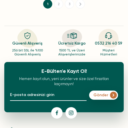
1
2
3
Güvenli Alışveriş
Ücretsiz Kargo
0532 216 40 59
256 bit SSL ile %100
1500 TL ve Üzeri
Müşteri
Güvenli Alışveriş
Alışverişlerinizde
Hizmetleri
E-Bülten'e Kayıt Ol!
Hemen kayıt olun, yeni ürünler ve size özel fırsatları
kaçırmayın!
Gönder