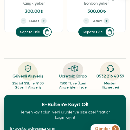
Karışık Şeker
Bonbon Şeker
300,00
300,00
Sepete Ekle
Sepete Ekle
Güvenli Alışveriş
Ücretsiz Kargo
0532 216 40 59
256 bit SSL ile %100
1500 TL ve Üzeri
Müşteri
Güvenli Alışveriş
Alışverişlerinizde
Hizmetleri
E-Bülten'e Kayıt Ol!
Hemen kayıt olun, yeni ürünler ve size özel fırsatları
kaçırmayın!
Gönder