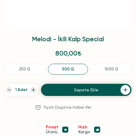
Melodi - İkili Kalp Special
800,00
250 G
500 G
1000 G
Sepete Ekle
Fiyatı Düşünce Haber Ver
Fırsat
Hızlı
Ürünü
Kargo