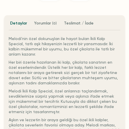
Detaylar
Yorumlar
Teslimat / İade
(0)
Melodi'nin özel dokunuşları ile hayat bulan İkili Kalp
Special, tatlı aşk hikayenizin lezzetli bir yansımasıdır. İki
kalbin mükemmel bir uyumu, bu özel çikolata ile tatlı bir
anlam kazanır.
Her biri özenle hazırlanan iki kalp, çikolata sanatının en
özel eserlerindendir. Üstelik her bir kalp, farklı lezzet
notalarını bir araya getirerek sizi gerçek bir tat ziyafetine
davet eder. Sütlü ve bitter çikolatanın muhteşem uyumu,
aşkınızın tadını damaklarınızda bırakır.
Melodi İkili Kalp Special, özel anlarınızı taçlandırmak,
sevdiklerinize sürpriz yapmak veya aşkınızı ifade etmek
için mükemmel bir tercihtir. Kutusuyla da dikkat çeken bu
özel çikolatalar, romantizminizi en lezzetli şekilde ifade
etmeniz için tasarlanmıştır.
Aşkın ve lezzetin bir araya geldiği bu özel ikili kalpler,
çikolata severlerin favorisi olmaya aday. Melodi markası,