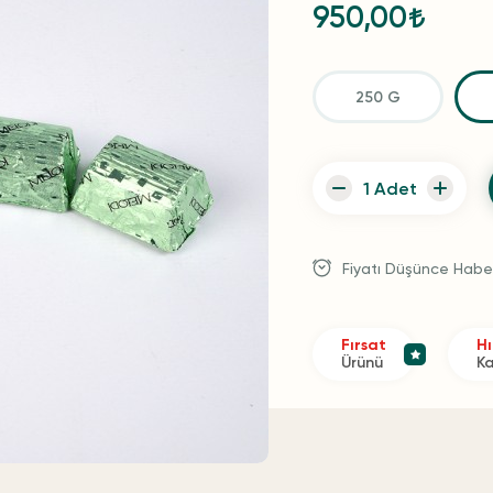
950,00
250 G
Fiyatı Düşünce Habe
Fırsat
Hı
Ürünü
K