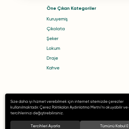
Öne Çıkan Kategoriler
Kuruyemiş
Çikolata
Şeker
Lokum
Draje
Kahve
Size daha iyi hizmet verebilmek için internet sitemizde çerezler
kullanılmaktadır. Çerez Politikaları Aydınlatma Metni’ni okuyabilir ve
tercihlerinizi değiştirebilirsiniz.
Tercihleri Ayarla
Tümünü Kabul E