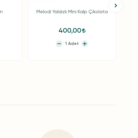
in
Melodi Yaldızlı Mini Kalp Çikolata
Melo
400,00