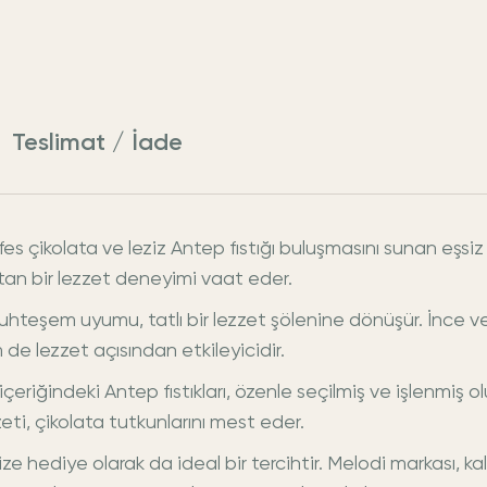
Teslimat / İade
s çikolata ve leziz Antep fıstığı buluşmasını sunan eşsiz bi
tan bir lezzet deneyimi vaat eder.
 muhteşem uyumu, tatlı bir lezzet şölenine dönüşür. İnce ve
de lezzet açısından etkileyicidir.
içeriğindeki Antep fıstıkları, özenle seçilmiş ve işlenmiş
ezzeti, çikolata tutkunlarını mest eder.
ize hediye olarak da ideal bir tercihtir. Melodi markası, ka