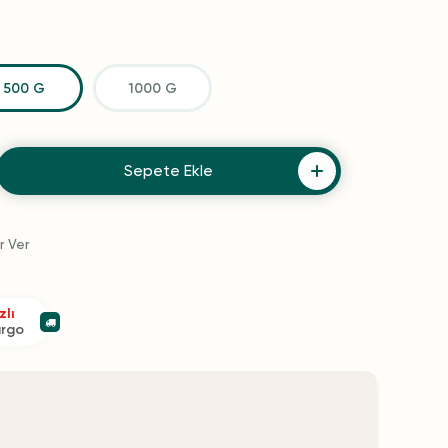
500 G
1000 G
Sepete Ekle
r Ver
zlı
argo